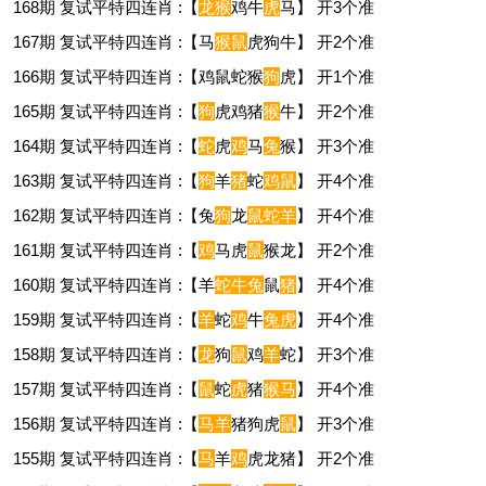
168期 复试平特四连肖 :【
龙
猴
鸡牛
虎
马】 开3个准
167期 复试平特四连肖 :【马
猴
鼠
虎狗牛】 开2个准
166期 复试平特四连肖 :【鸡鼠蛇猴
狗
虎】 开1个准
165期 复试平特四连肖 :【
狗
虎鸡猪
猴
牛】 开2个准
164期 复试平特四连肖 :【
蛇
虎
鸡
马
兔
猴】 开3个准
163期 复试平特四连肖 :【
狗
羊
猪
蛇
鸡
鼠
】 开4个准
162期 复试平特四连肖 :【兔
狗
龙
鼠
蛇
羊
】 开4个准
161期 复试平特四连肖 :【
鸡
马虎
鼠
猴龙】 开2个准
160期 复试平特四连肖 :【羊
蛇
牛
兔
鼠
猪
】 开4个准
159期 复试平特四连肖 :【
羊
蛇
鸡
牛
兔
虎
】 开4个准
158期 复试平特四连肖 :【
龙
狗
鼠
鸡
羊
蛇】 开3个准
157期 复试平特四连肖 :【
鼠
蛇
虎
猪
猴
马
】 开4个准
156期 复试平特四连肖 :【
马
羊
猪狗虎
鼠
】 开3个准
155期 复试平特四连肖 :【
马
羊
鸡
虎龙猪】 开2个准