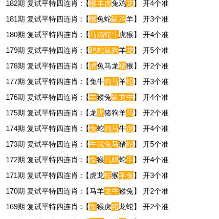
182期 复试平特四连肖 :【
猴
羊
虎
兔鸡
龙
】 开4个准
181期 复试平特四连肖 :【
猴
兔蛇
鼠
鸡
羊】 开3个准
180期 复试平特四连肖 :【
马
鸡
蛇
牛
虎猴】 开4个准
179期 复试平特四连肖 :【
鸡
蛇
鼠
狗
羊
龙
】 开5个准
178期 复试平特四连肖 :【
虎
兔马龙
猪
猴】 开2个准
177期 复试平特四连肖 :【兔牛
狗
马
羊
蛇
】 开3个准
176期 复试平特四连肖 :【
羊
猴兔
鼠
龙
牛
】 开4个准
175期 复试平特四连肖 :【龙
虎
猪狗羊
马
】 开2个准
174期 复试平特四连肖 :【
兔
蛇
鸡
马
牛
虎
】 开4个准
173期 复试平特四连肖 :【
牛
鼠
兔
马
猪
蛇
】 开5个准
172期 复试平特四连肖 :【
兔
猴
马
鸡
蛇
牛
】 开4个准
171期 复试平特四连肖 :【虎龙
蛇
猴
羊
兔
】 开3个准
170期 复试平特四连肖 :【马羊
龙
牛
猴兔】 开2个准
169期 复试平特四连肖 :【
兔
猴虎
猪
龙蛇】 开2个准