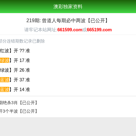
澳彩独家资料
219期: 曾道人每期必中两波【已公开】
请牢记本站网址:
661599.com
或
665199.com
部分连错期数记录已删除
,红波】开 ?? 准
绿波
】开 17 准
,绿波】开 26 准
蓝波
】开 37 准
蓝波
】开 14 准
每期绝杀3肖【已公开】
公开3个半波【已公开】