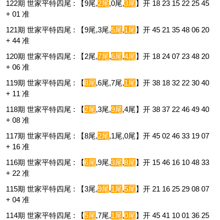
122期 世家平特四尾 : 【9尾,
2尾
,0尾,
3尾
】开 18 23 15 22 25 45
+ 01 准
121期 世家平特四尾 : 【9尾,3尾,
5尾
,
1尾
】开 45 21 35 48 06 20
+ 44 准
120期 世家平特四尾 : 【2尾,
7尾
,
6尾
,
4尾
】开 18 24 07 23 48 20
+ 06 准
119期 世家平特四尾 : 【
8尾
,6尾,7尾,
1尾
】开 38 18 32 22 30 40
+ 11 准
118期 世家平特四尾 : 【
2尾
,3尾,
9尾
,4尾】开 38 37 22 46 49 40
+ 08 准
117期 世家平特四尾 : 【8尾,
2尾
,1尾,0尾】开 45 02 46 33 19 07
+ 16 准
116期 世家平特四尾 : 【
6尾
,9尾,
3尾
,
8尾
】开 15 46 16 10 48 33
+ 22 准
115期 世家平特四尾 : 【3尾,
9尾
,
1尾
,
5尾
】开 21 16 25 29 08 07
+ 04 准
114期 世家平特四尾 : 【
5尾
,7尾,
1尾
,
0尾
】开 45 41 10 01 36 25