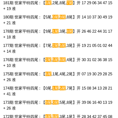
181期 世家平特四尾 : 【
6尾
,2尾,8尾,
7尾
】开 17 29 06 34 47 15
+ 19 准
180期 世家平特四尾 : 【5尾,
0尾
,
9尾
,8尾】开 14 10 37 30 49 19
+ 21 准
178期 世家平特四尾 : 【9尾,
1尾
,3尾,
8尾
】开 26 46 22 44 31 17
+ 18 准
177期 世家平特四尾 : 【7尾,
2尾
,
5尾
,3尾】开 19 21 05 01 02 44
+ 14 准
176期 世家平特四尾 : 【
2尾
,
5尾
,
8尾
,4尾】开 30 31 02 36 38 15
+ 10 准
175期 世家平特四尾 : 【
6尾
,1尾,4尾,2尾】开 07 19 30 29 28 25
+ 26 准
174期 世家平特四尾 : 【0尾,
1尾
,
5尾
,7尾】开 15 08 34 13 28 21
+ 41 准
173期 世家平特四尾 : 【
9尾
,
0尾
,5尾,8尾】开 39 06 16 40 13 19
+ 26 准
172期 世家平特四尾 : 【
4尾
,
8尾
,3尾,1尾】开 28 34 42 37 45 08