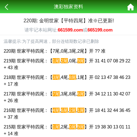
澳彩独家资料
220期: 金明世家【平特四尾】准※已更新!
请牢记本站网址:
661599.com
或
665199.com
温馨提示:为了提高网速，部分连错期数记录已删除
220期 世家平特四尾 : 【7尾,0尾,3尾,2尾】开 ?? 准
219期 世家平特四尾 : 【
1尾
,
2尾
,0尾,
9尾
】开 31 41 07 08 29 22
+ 43 准
218期 世家平特四尾 : 【
3尾
,4尾,
8尾
,1尾】开 02 13 47 38 46 23
+ 17 准
217期 世家平特四尾 : 【
7尾
,3尾,8尾,
6尾
】开 34 12 11 30 42 07
+ 26 准
216期 世家平特四尾 : 【
4尾
,
6尾
,
2尾
,
1尾
】开 18 41 32 44 36 45
+ 37 准
215期 世家平特四尾 : 【
1尾
,2尾,
0尾
,
9尾
】开 19 38 30 13 01 11
+ 14 准