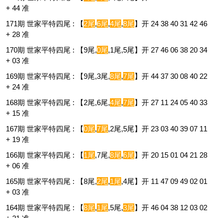
+ 44 准
171期 世家平特四尾 : 【
2尾
,
6尾
,
4尾
,
8尾
】开 24 38 40 31 42 46
+ 28 准
170期 世家平特四尾 : 【9尾,
0尾
,1尾,5尾】开 27 46 06 38 20 34
+ 03 准
169期 世家平特四尾 : 【9尾,3尾,
8尾
,
7尾
】开 44 37 30 08 40 22
+ 24 准
168期 世家平特四尾 : 【2尾,6尾,
4尾
,
7尾
】开 27 11 24 05 40 33
+ 15 准
167期 世家平特四尾 : 【
0尾
,
7尾
,2尾,5尾】开 23 03 40 39 07 11
+ 19 准
166期 世家平特四尾 : 【
1尾
,7尾,
8尾
,
6尾
】开 20 15 01 04 21 28
+ 06 准
165期 世家平特四尾 : 【8尾,
2尾
,
1尾
,4尾】开 11 47 09 49 02 01
+ 03 准
164期 世家平特四尾 : 【
8尾
,
1尾
,5尾,
3尾
】开 46 04 38 12 03 02