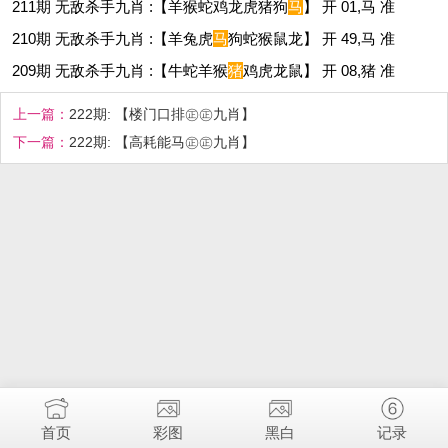
211期 无敌杀手九肖 :【羊猴蛇鸡龙虎猪狗
马
】 开 01,马 准
210期 无敌杀手九肖 :【羊兔虎
马
狗蛇猴鼠龙】 开 49,马 准
209期 无敌杀手九肖 :【牛蛇羊猴
猪
鸡虎龙鼠】 开 08,猪 准
上一篇：
222期: 【楼门口排㊣㊣九肖】
下一篇：
222期: 【高耗能马㊣㊣九肖】
首页
彩图
黑白
记录