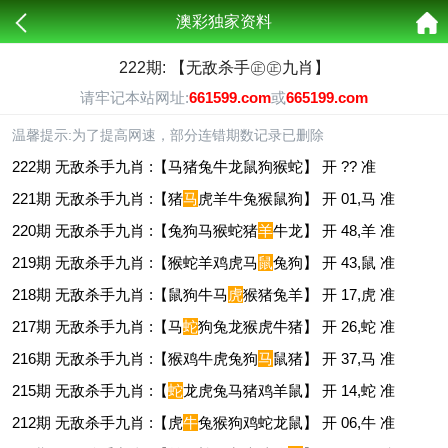
澳彩独家资料
222期: 【无敌杀手㊣㊣九肖】
请牢记本站网址:
661599.com
或
665199.com
温馨提示:为了提高网速，部分连错期数记录已删除
222期 无敌杀手九肖 :【马猪兔牛龙鼠狗猴蛇】 开 ?? 准
221期 无敌杀手九肖 :【猪
马
虎羊牛兔猴鼠狗】 开 01,马 准
220期 无敌杀手九肖 :【兔狗马猴蛇猪
羊
牛龙】 开 48,羊 准
219期 无敌杀手九肖 :【猴蛇羊鸡虎马
鼠
兔狗】 开 43,鼠 准
218期 无敌杀手九肖 :【鼠狗牛马
虎
猴猪兔羊】 开 17,虎 准
217期 无敌杀手九肖 :【马
蛇
狗兔龙猴虎牛猪】 开 26,蛇 准
216期 无敌杀手九肖 :【猴鸡牛虎兔狗
马
鼠猪】 开 37,马 准
215期 无敌杀手九肖 :【
蛇
龙虎兔马猪鸡羊鼠】 开 14,蛇 准
212期 无敌杀手九肖 :【虎
牛
兔猴狗鸡蛇龙鼠】 开 06,牛 准