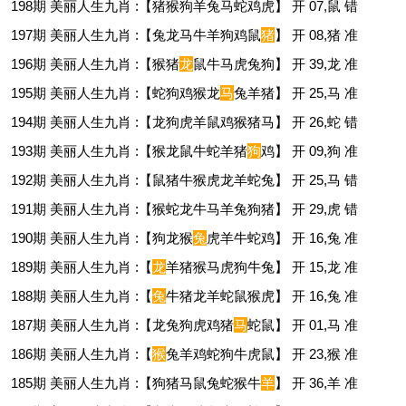
198期 美丽人生九肖 :【猪猴狗羊兔马蛇鸡虎】 开 07,鼠 错
197期 美丽人生九肖 :【兔龙马牛羊狗鸡鼠
猪
】 开 08,猪 准
196期 美丽人生九肖 :【猴猪
龙
鼠牛马虎兔狗】 开 39,龙 准
195期 美丽人生九肖 :【蛇狗鸡猴龙
马
兔羊猪】 开 25,马 准
194期 美丽人生九肖 :【龙狗虎羊鼠鸡猴猪马】 开 26,蛇 错
193期 美丽人生九肖 :【猴龙鼠牛蛇羊猪
狗
鸡】 开 09,狗 准
192期 美丽人生九肖 :【鼠猪牛猴虎龙羊蛇兔】 开 25,马 错
191期 美丽人生九肖 :【猴蛇龙牛马羊兔狗猪】 开 29,虎 错
190期 美丽人生九肖 :【狗龙猴
兔
虎羊牛蛇鸡】 开 16,兔 准
189期 美丽人生九肖 :【
龙
羊猪猴马虎狗牛兔】 开 15,龙 准
188期 美丽人生九肖 :【
兔
牛猪龙羊蛇鼠猴虎】 开 16,兔 准
187期 美丽人生九肖 :【龙兔狗虎鸡猪
马
蛇鼠】 开 01,马 准
186期 美丽人生九肖 :【
猴
兔羊鸡蛇狗牛虎鼠】 开 23,猴 准
185期 美丽人生九肖 :【狗猪马鼠兔蛇猴牛
羊
】 开 36,羊 准