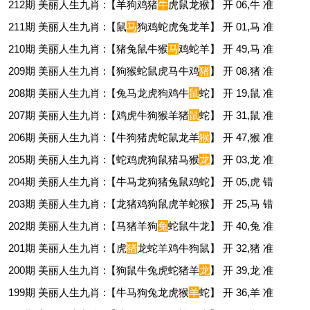
212期 美丽人生九肖 :【羊狗鸡猪
牛
虎鼠龙猴】 开 06,牛 准
211期 美丽人生九肖 :【鼠
马
狗鸡蛇虎兔龙羊】 开 01,马 准
210期 美丽人生九肖 :【猪兔鼠牛猴
马
鸡蛇羊】 开 49,马 准
209期 美丽人生九肖 :【狗猴蛇鼠虎马牛鸡
猪
】 开 08,猪 准
208期 美丽人生九肖 :【兔马龙虎狗鸡牛
鼠
蛇】 开 19,鼠 准
207期 美丽人生九肖 :【鸡虎牛狗猴羊猪
鼠
蛇】 开 31,鼠 准
206期 美丽人生九肖 :【牛狗猪虎蛇鼠龙羊
猴
】 开 47,猴 准
205期 美丽人生九肖 :【蛇鸡虎狗鼠猪马猴
龙
】 开 03,龙 准
204期 美丽人生九肖 :【牛马龙狗猪兔鼠鸡蛇】 开 05,虎 错
203期 美丽人生九肖 :【龙猪鸡狗鼠虎羊蛇猴】 开 25,马 错
202期 美丽人生九肖 :【马猪羊狗
兔
蛇鼠牛龙】 开 40,兔 准
201期 美丽人生九肖 :【虎
猪
龙蛇羊鸡牛狗鼠】 开 32,猪 准
200期 美丽人生九肖 :【狗鼠牛兔虎蛇猪羊
龙
】 开 39,龙 准
199期 美丽人生九肖 :【牛马狗兔龙虎猴
羊
蛇】 开 36,羊 准