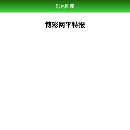
彩色图库
博彩网平特报